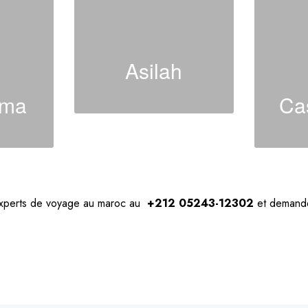
Asilah
ïma
Ca
experts de voyage au maroc au
+212 05243-12302
et demande