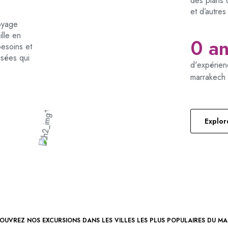
des plans 
et d’autres
oyage
lle en
0
 a
besoins et
isées qui
d'expérien
marrakech
Explor
OUVREZ NOS EXCURSIONS DANS LES VILLES LES PLUS POPULAIRES DU M