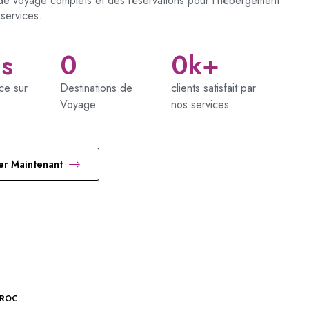
de voyage complets et des réservations pour l’hébergement
 services.
ns
0
0
k+
ce sur
Destinations de
clients satisfait par
Voyage
nos services
er Maintenant
AROC