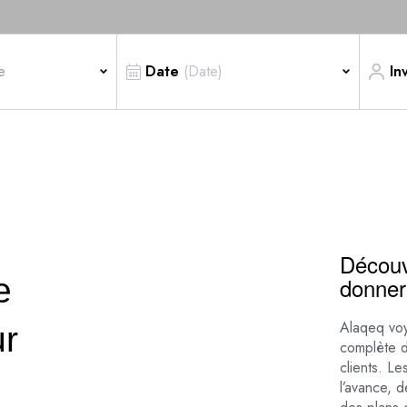
e
Date
In
Découv
e
donner
Alaqeq vo
ur
complète d
clients. L
l’avance, d