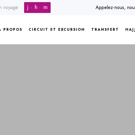
j
h
m
in voyage
Appelez-nous, no
A PROPOS
CIRCUIT ET EXCURSION
TRANSFERT
HAJ