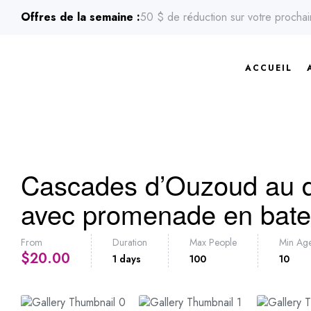
Offres de la semaine :
50 $ de réduction sur votre procha
ACCUEIL
Cascades d’Ouzoud au d
avec promenade en bat
From
Duration
Max People
Min Ag
$
20.00
1 days
100
10