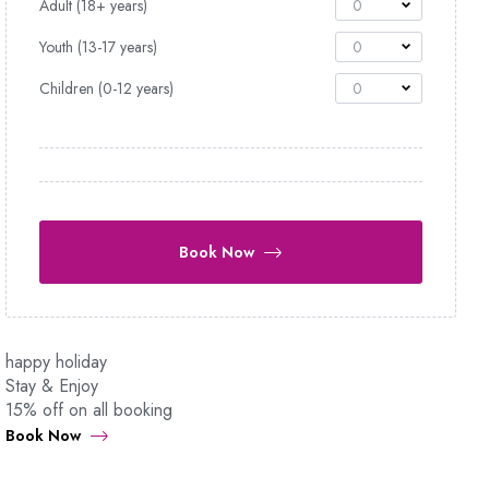
Adult (18+ years)
0
Youth (13-17 years)
0
Children (0-12 years)
0
Book Now
happy holiday
Stay & Enjoy
15% off on all booking
Book Now