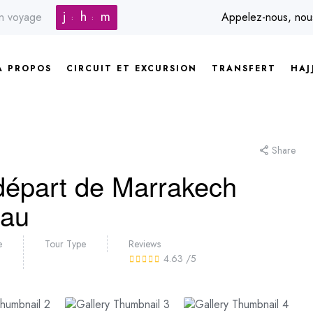
j
h
m
in voyage
Appelez-nous, no
A PROPOS
CIRCUIT ET EXCURSION
TRANSFERT
HAJ
Share
épart de Marrakech
eau
e
Tour Type
Reviews
4.63
/5