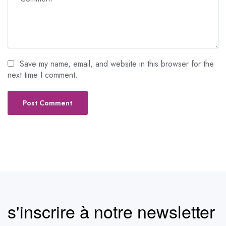
Save my name, email, and website in this browser for the
next time I comment.
s'inscrire à notre newsletter