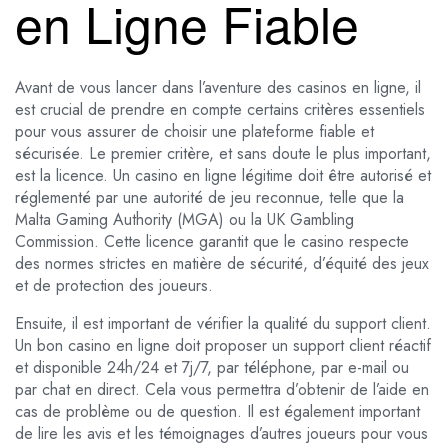
en Ligne Fiable
Avant de vous lancer dans l’aventure des casinos en ligne, il
est crucial de prendre en compte certains critères essentiels
pour vous assurer de choisir une plateforme fiable et
sécurisée. Le premier critère, et sans doute le plus important,
est la licence. Un casino en ligne légitime doit être autorisé et
réglementé par une autorité de jeu reconnue, telle que la
Malta Gaming Authority (MGA) ou la UK Gambling
Commission. Cette licence garantit que le casino respecte
des normes strictes en matière de sécurité, d’équité des jeux
et de protection des joueurs.
Ensuite, il est important de vérifier la qualité du support client.
Un bon casino en ligne doit proposer un support client réactif
et disponible 24h/24 et 7j/7, par téléphone, par e-mail ou
par chat en direct. Cela vous permettra d’obtenir de l’aide en
cas de problème ou de question. Il est également important
de lire les avis et les témoignages d’autres joueurs pour vous