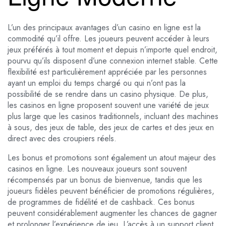
L’un des principaux avantages d’un casino en ligne est la
commodité qu’il offre. Les joueurs peuvent accéder à leurs
jeux préférés à tout moment et depuis n’importe quel endroit,
pourvu qu’ils disposent d’une connexion internet stable. Cette
flexibilité est particulièrement appréciée par les personnes
ayant un emploi du temps chargé ou qui n’ont pas la
possibilité de se rendre dans un casino physique. De plus,
les casinos en ligne proposent souvent une variété de jeux
plus large que les casinos traditionnels, incluant des machines
à sous, des jeux de table, des jeux de cartes et des jeux en
direct avec des croupiers réels.
Les bonus et promotions sont également un atout majeur des
casinos en ligne. Les nouveaux joueurs sont souvent
récompensés par un bonus de bienvenue, tandis que les
joueurs fidèles peuvent bénéficier de promotions régulières,
de programmes de fidélité et de cashback. Ces bonus
peuvent considérablement augmenter les chances de gagner
et prolonger l’expérience de jeu. L’accès à un support client