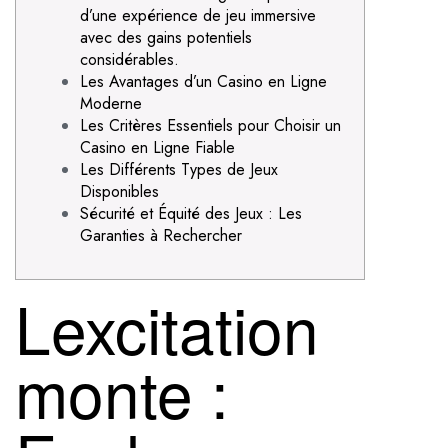
d’une expérience de jeu immersive
avec des gains potentiels
considérables.
Les Avantages d’un Casino en Ligne
Moderne
Les Critères Essentiels pour Choisir un
Casino en Ligne Fiable
Les Différents Types de Jeux
Disponibles
Sécurité et Équité des Jeux : Les
Garanties à Rechercher
Lexcitation
monte :