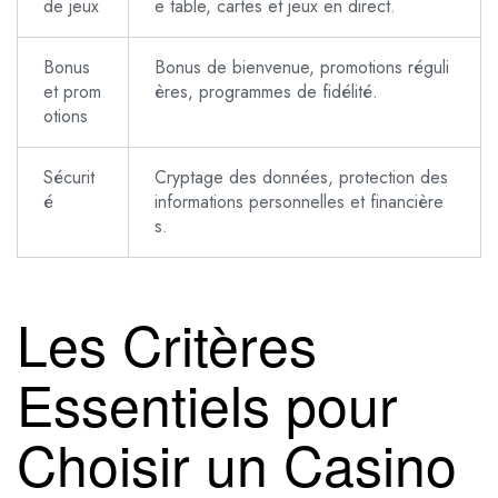
de jeux
e table, cartes et jeux en direct.
Bonus
Bonus de bienvenue, promotions réguli
et prom
ères, programmes de fidélité.
otions
Sécurit
Cryptage des données, protection des
é
informations personnelles et financière
s.
Les Critères
Essentiels pour
Choisir un Casino