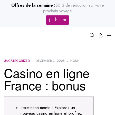
Offres de la semaine :
50 $ de réduction sur votre
prochain voyage
j
h
m
UNCATEGORIZED
DECEMBER 3, 2025
NOUH
Casino en ligne
France : bonus
Lexcitation monte : Explorez un
nouveau casino en ligne et profitez