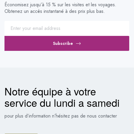
Économisez jusqu’à 15 % sur les visites et les voyages.
Obtenez un accès instantané à des prix plus bas.
Subscribe
Notre équipe à votre
service du lundi a samedi
pour plus d’information n’hésitez pas de nous contacter