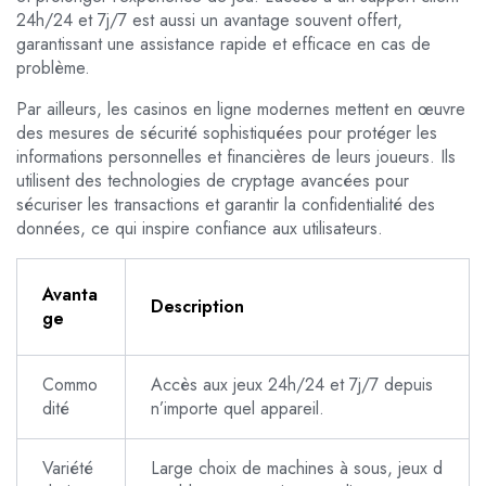
24h/24 et 7j/7 est aussi un avantage souvent offert,
garantissant une assistance rapide et efficace en cas de
problème.
Par ailleurs, les casinos en ligne modernes mettent en œuvre
des mesures de sécurité sophistiquées pour protéger les
informations personnelles et financières de leurs joueurs. Ils
utilisent des technologies de cryptage avancées pour
sécuriser les transactions et garantir la confidentialité des
données, ce qui inspire confiance aux utilisateurs.
Avanta
Description
ge
Commo
Accès aux jeux 24h/24 et 7j/7 depuis
dité
n’importe quel appareil.
Variété
Large choix de machines à sous, jeux d