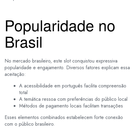
Popularidade no
Brasil
No mercado brasileiro, este slot conquistou expressiva
popularidade e engajamento. Diversos fatores explicam essa
aceitação:
A acessibilidade em português facilita compreensão
total
A temática ressoa com preferências do público local
Métodos de pagamento locais facilitam transações
Esses elementos combinados estabelecem forte conexão
com o público brasileiro.