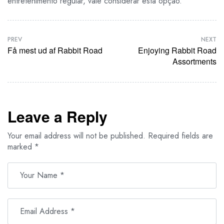
entretenimento regular, vale considerar esta opção.
PREV
NEXT
Få mest ud af Rabbit Road
Enjoying Rabbit Road
Assortments
Leave a Reply
Your email address will not be published.
Required fields are
marked
*