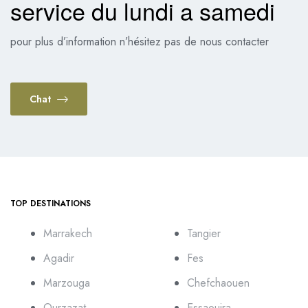
service du lundi a samedi
pour plus d’information n’hésitez pas de nous contacter
Chat
TOP DESTINATIONS
Marrakech
Tangier
Agadir
Fes
Marzouga
Chefchaouen
Ourzazat
Essaouira