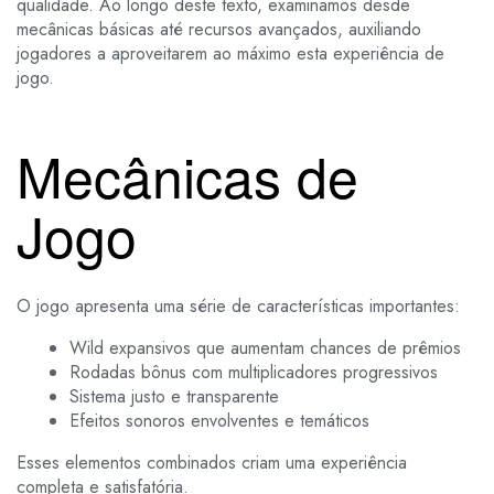
qualidade. Ao longo deste texto, examinamos desde
mecânicas básicas até recursos avançados, auxiliando
jogadores a aproveitarem ao máximo esta experiência de
jogo.
Mecânicas de
Jogo
O jogo apresenta uma série de características importantes:
Wild expansivos que aumentam chances de prêmios
Rodadas bônus com multiplicadores progressivos
Sistema justo e transparente
Efeitos sonoros envolventes e temáticos
Esses elementos combinados criam uma experiência
completa e satisfatória.