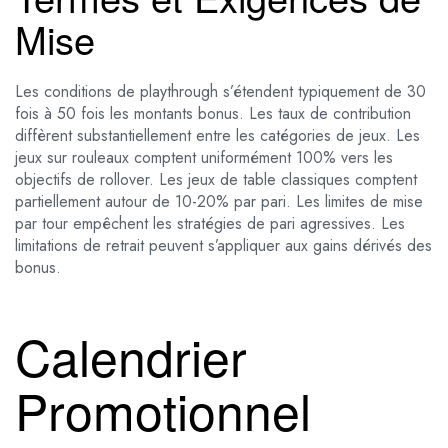
Mise
Les conditions de playthrough s’étendent typiquement de 30
fois à 50 fois les montants bonus. Les taux de contribution
diffèrent substantiellement entre les catégories de jeux. Les
jeux sur rouleaux comptent uniformément 100% vers les
objectifs de rollover. Les jeux de table classiques comptent
partiellement autour de 10-20% par pari. Les limites de mise
par tour empêchent les stratégies de pari agressives. Les
limitations de retrait peuvent s’appliquer aux gains dérivés des
bonus.
Calendrier
Promotionnel