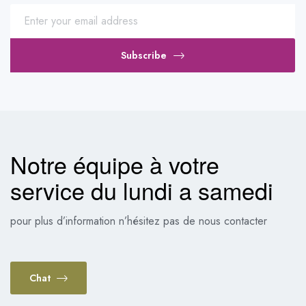
Subscribe
Notre équipe à votre
service du lundi a samedi
pour plus d’information n’hésitez pas de nous contacter
Chat