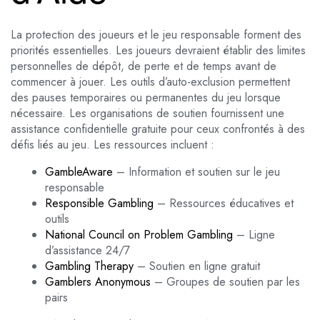
La protection des joueurs et le jeu responsable forment des
priorités essentielles. Les joueurs devraient établir des limites
personnelles de dépôt, de perte et de temps avant de
commencer à jouer. Les outils d’auto-exclusion permettent
des pauses temporaires ou permanentes du jeu lorsque
nécessaire. Les organisations de soutien fournissent une
assistance confidentielle gratuite pour ceux confrontés à des
défis liés au jeu. Les ressources incluent :
GambleAware
– Information et soutien sur le jeu
responsable
Responsible Gambling
– Ressources éducatives et
outils
National Council on Problem Gambling
– Ligne
d’assistance 24/7
Gambling Therapy
– Soutien en ligne gratuit
Gamblers Anonymous
– Groupes de soutien par les
pairs