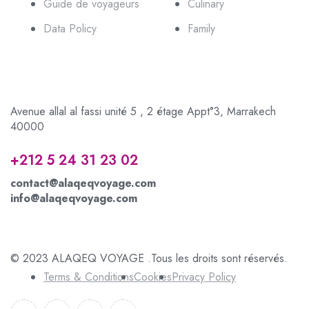
Guide de voyageurs
Culinary
Data Policy
Family
Avenue allal al fassi unité 5 , 2 étage Appt°3, Marrakech
40000
+212 5 24 31 23 02
contact@alaqeqvoyage.com
info@alaqeqvoyage.com
© 2023 ALAQEQ VOYAGE .Tous les droits sont réservés.
Terms & Conditions
Cookies
Privacy Policy