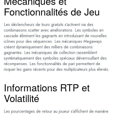
Mécaniques et
Fonctionnalités de Jeu
Les déclencheurs de tours gratuits s’activent via des
combinaisons scatter avec améliorations. Les symboles en
cascade éliminent les gagnants en introduisant de nouvelles
icônes pour des séquences. Les mécaniques Megaways
créent dynamiquement des milliers de combinaisons
gagnantes. Les mécaniques de collection rassemblent
systématiquement des symboles spéciaux déverrouillant des
récompenses. Les fonctionnalités de pari permettent de
risquer les gains récents pour des multiplicateurs plus élevés.
Informations RTP et
Volatilité
Les pourcentages de retour au joueur s’affichent de manière