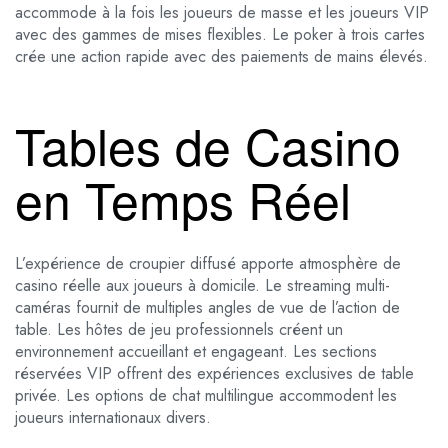
accommode à la fois les joueurs de masse et les joueurs VIP
avec des gammes de mises flexibles. Le poker à trois cartes
crée une action rapide avec des paiements de mains élevés.
Tables de Casino
en Temps Réel
L’expérience de croupier diffusé apporte atmosphère de
casino réelle aux joueurs à domicile. Le streaming multi-
caméras fournit de multiples angles de vue de l’action de
table. Les hôtes de jeu professionnels créent un
environnement accueillant et engageant. Les sections
réservées VIP offrent des expériences exclusives de table
privée. Les options de chat multilingue accommodent les
joueurs internationaux divers.