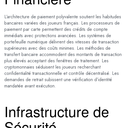
L’architecture de paiement polyvalente soutient les habitudes
bancaires variées des joueurs français. Les processeurs de
paiement par carte permettent des crédits de compte
immédiats avec protections avancées. Les systèmes de
portefeuille numérique délivrent des vitesses de transaction
supérieures avec des coûts minimes. Les méthodes de
transfert bancaire accommodent des montants de transaction
plus élevés acceptant des fenêtres de traitement. Les
cryptomonnaies séduisent les joueurs recherchant
confidentialité transactionnelle et contrôle décentralisé. Les
demandes de retrait subissent une vérification d’identité
mandatée avant exécution.
Infrastructure de
Sécurité