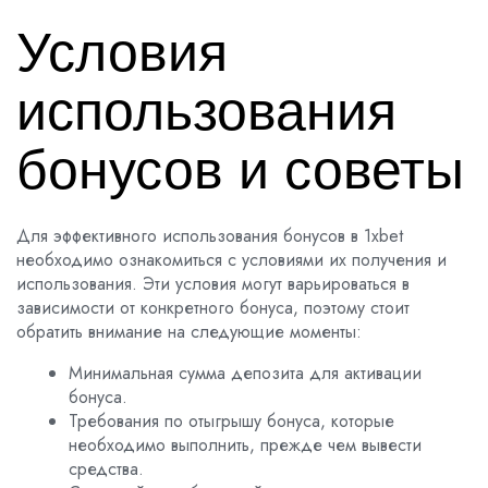
Условия
использования
бонусов и советы
Для эффективного использования бонусов в 1xbet
необходимо ознакомиться с условиями их получения и
использования. Эти условия могут варьироваться в
зависимости от конкретного бонуса, поэтому стоит
обратить внимание на следующие моменты:
Минимальная сумма депозита для активации
бонуса.
Требования по отыгрышу бонуса, которые
необходимо выполнить, прежде чем вывести
средства.