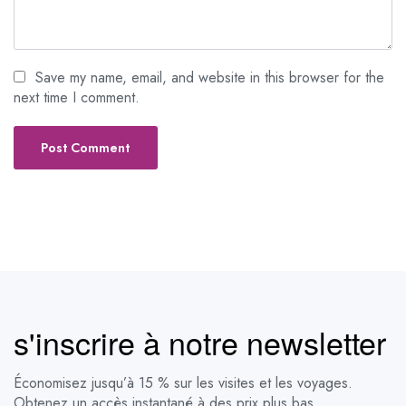
Save my name, email, and website in this browser for the
next time I comment.
s'inscrire à notre newsletter
Économisez jusqu’à 15 % sur les visites et les voyages.
Obtenez un accès instantané à des prix plus bas.