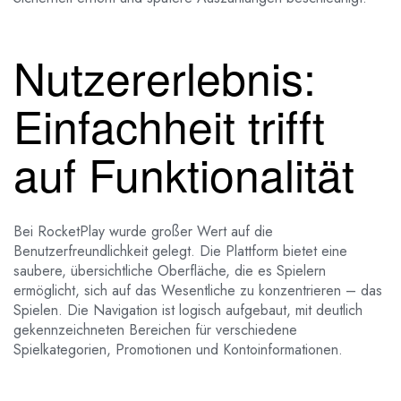
Nutzererlebnis:
Einfachheit trifft
auf Funktionalität
Bei RocketPlay wurde großer Wert auf die
Benutzerfreundlichkeit gelegt. Die Plattform bietet eine
saubere, übersichtliche Oberfläche, die es Spielern
ermöglicht, sich auf das Wesentliche zu konzentrieren – das
Spielen. Die Navigation ist logisch aufgebaut, mit deutlich
gekennzeichneten Bereichen für verschiedene
Spielkategorien, Promotionen und Kontoinformationen.