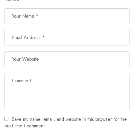
Save my name, email, and website in this browser for the
next time I comment.