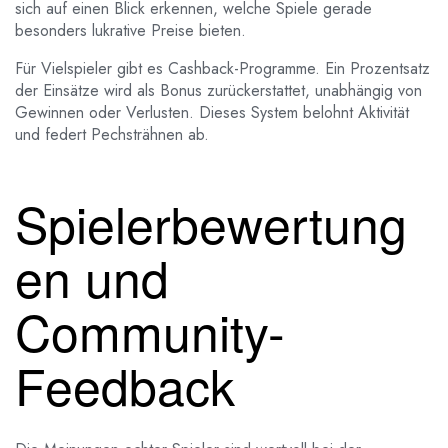
sich auf einen Blick erkennen, welche Spiele gerade
besonders lukrative Preise bieten.
Für Vielspieler gibt es Cashback-Programme. Ein Prozentsatz
der Einsätze wird als Bonus zurückerstattet, unabhängig von
Gewinnen oder Verlusten. Dieses System belohnt Aktivität
und federt Pechsträhnen ab.
Spielerbewertung
en und
Community-
Feedback