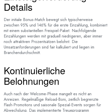
Details
Der initiale Bonus-Match bewegt sich typischerweise
zwischen 95% und 146% für die erste Einzahlung, kombiniert
mit einem substantiellen Freispiel-Paket. Nachfolgende
Einzahlungen werden mit graduell niedrigeren, aber immer
noch attraktiven Prozentsätzen belohnt. Die
Umsatzanforderungen sind fair kalkuliert und liegen im
Branchendurchschnitt.
Kontinuierliche
Belohnungen
Auch nach der Welcome-Phase mangelt es nicht an
Anreizen. Regelmäßige Reload-Boni, zeitlich begrenzte
Flash-Promotions und saisonale Spezial-Events sorgen für
Abwechslung. Das implementierte Treueprogramm