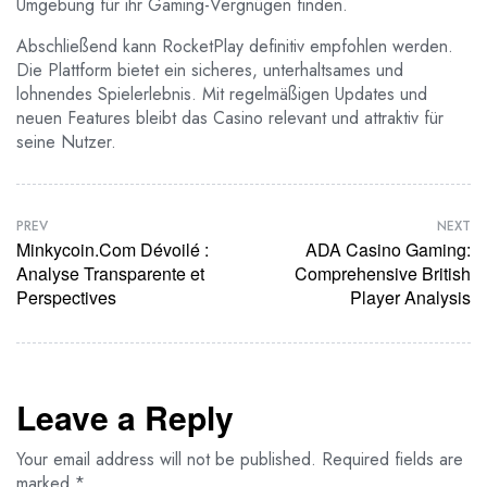
Umgebung für ihr Gaming-Vergnügen finden.
Abschließend kann RocketPlay definitiv empfohlen werden.
Die Plattform bietet ein sicheres, unterhaltsames und
lohnendes Spielerlebnis. Mit regelmäßigen Updates und
neuen Features bleibt das Casino relevant und attraktiv für
seine Nutzer.
PREV
NEXT
Minkycoin.Com Dévoilé :
ADA Casino Gaming:
Analyse Transparente et
Comprehensive British
Perspectives
Player Analysis
Leave a Reply
Your email address will not be published.
Required fields are
marked
*