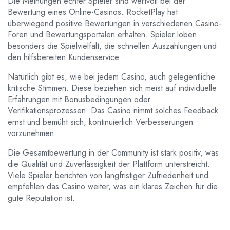
Die Meinungen echter Spieler sind wertvoll bei der
Bewertung eines Online-Casinos. RocketPlay hat
überwiegend positive Bewertungen in verschiedenen Casino-
Foren und Bewertungsportalen erhalten. Spieler loben
besonders die Spielvielfalt, die schnellen Auszahlungen und
den hilfsbereiten Kundenservice.
Natürlich gibt es, wie bei jedem Casino, auch gelegentliche
kritische Stimmen. Diese beziehen sich meist auf individuelle
Erfahrungen mit Bonusbedingungen oder
Verifikationsprozessen. Das Casino nimmt solches Feedback
ernst und bemüht sich, kontinuierlich Verbesserungen
vorzunehmen.
Die Gesamtbewertung in der Community ist stark positiv, was
die Qualität und Zuverlässigkeit der Plattform unterstreicht.
Viele Spieler berichten von langfristiger Zufriedenheit und
empfehlen das Casino weiter, was ein klares Zeichen für die
gute Reputation ist.