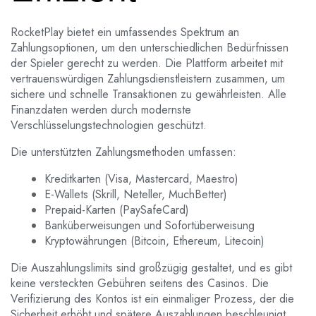
RocketPlay bietet ein umfassendes Spektrum an
Zahlungsoptionen, um den unterschiedlichen Bedürfnissen
der Spieler gerecht zu werden. Die Plattform arbeitet mit
vertrauenswürdigen Zahlungsdienstleistern zusammen, um
sichere und schnelle Transaktionen zu gewährleisten. Alle
Finanzdaten werden durch modernste
Verschlüsselungstechnologien geschützt.
Die unterstützten Zahlungsmethoden umfassen:
Kreditkarten (Visa, Mastercard, Maestro)
E-Wallets (Skrill, Neteller, MuchBetter)
Prepaid-Karten (PaySafeCard)
Banküberweisungen und Sofortüberweisung
Kryptowährungen (Bitcoin, Ethereum, Litecoin)
Die Auszahlungslimits sind großzügig gestaltet, und es gibt
keine versteckten Gebühren seitens des Casinos. Die
Verifizierung des Kontos ist ein einmaliger Prozess, der die
Sicherheit erhöht und spätere Auszahlungen beschleunigt.