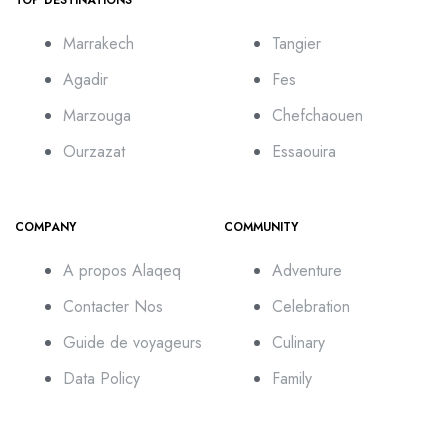
Marrakech
Tangier
Agadir
Fes
Marzouga
Chefchaouen
Ourzazat
Essaouira
COMPANY
COMMUNITY
A propos Alaqeq
Adventure
Contacter Nos
Celebration
Guide de voyageurs
Culinary
Data Policy
Family