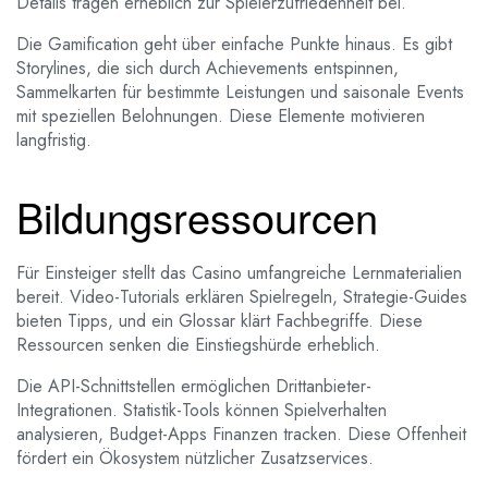
Details tragen erheblich zur Spielerzufriedenheit bei.
Die Gamification geht über einfache Punkte hinaus. Es gibt
Storylines, die sich durch Achievements entspinnen,
Sammelkarten für bestimmte Leistungen und saisonale Events
mit speziellen Belohnungen. Diese Elemente motivieren
langfristig.
Bildungsressourcen
Für Einsteiger stellt das Casino umfangreiche Lernmaterialien
bereit. Video-Tutorials erklären Spielregeln, Strategie-Guides
bieten Tipps, und ein Glossar klärt Fachbegriffe. Diese
Ressourcen senken die Einstiegshürde erheblich.
Die API-Schnittstellen ermöglichen Drittanbieter-
Integrationen. Statistik-Tools können Spielverhalten
analysieren, Budget-Apps Finanzen tracken. Diese Offenheit
fördert ein Ökosystem nützlicher Zusatzservices.