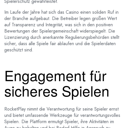
Spielerschutz gewährleistet.
Im Laufe der Jahre hat sich das Casino einen soliden Ruf in
der Branche aufgebaut. Die Betreiber legen großen Wert
auf Transparenz und Integrität, was sich in den positiven
Bewertungen der Spielergemeinschaft widerspiegelt. Die
Lizenzierung durch anerkannte Regulierungsbehörden stellt
sicher, dass alle Spiele fair ablaufen und die Spielerdaten
geschützt sind.
Engagement für
sicheres Spielen
RocketPlay nimmt die Verantwortung für seine Spieler ernst
und bietet umfassende Werkzeuge für verantwortungsvolles
Spielen. Die Plattform ermutigt Spieler, ihre Aktivitäten im
Auge zu behalten und bei Bedarf Hilfe in Anspruch zu