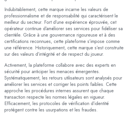
Indubitablement, cette marque incarne les valeurs de
professionnalisme et de responsabilité qui caractérisent le
meilleur du secteur. Fort d’une expérience éprouvée, cet
opérateur continue d’améliorer ses services pour fidéliser sa
clientèle. Grâce à une gouvernance rigoureuse et à des
certifications reconnues, cette plateforme s’impose comme
une référence. Historiquement, cette marque s’est construite
sur des valeurs d’intégrité et de respect du joueur.
Activement, la plateforme collabore avec des experts en
sécurité pour anticiper les menaces émergentes.
Systématiquement, les retours utilisateurs sont analysés pour
améliorer les services et corriger les points faibles. Cette
approche les procédures internes assurent que chaque
transaction respecte les normes légales en vigueur.
Efficacement, les protocoles de vérification d’identité
protègent contre les usurpations et les fraudes.