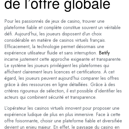
de l’offre globale
Pour les passionnés de jeux de casino, trouver une
plateforme fiable et complète constitue souvent un véritable
défi. Aujourd’hui, les joueurs disposent d’un choix
considérable en matière de casinos virtuels français.
Efficacement, la technologie permet désormais une
expérience utilisateur fluide et sans interruption.
Betify
incarne justement cette approche exigeante et transparente.
Le système les joueurs privilégient les plateformes qui
affichent clairement leurs licences et certifications. À cet
égard, les joueurs peuvent aujourd’hui comparer les offres
grâce à des ressources en ligne détaillées. Grâce à des
critères rigoureux de sélection, il est possible d’identifier les
acteurs qui combinent sécurité et transparence.
L’opérateur les casinos virtuels innovent pour proposer une
expérience ludique de plus en plus immersive. Face à cette
offre foisonnante, choisir une plateforme fiable et diversifiée
devient un enjeu majeur. En effet, le paysage du casino en