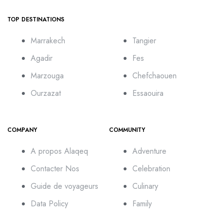
TOP DESTINATIONS
Marrakech
Tangier
Agadir
Fes
Marzouga
Chefchaouen
Ourzazat
Essaouira
COMPANY
COMMUNITY
A propos Alaqeq
Adventure
Contacter Nos
Celebration
Guide de voyageurs
Culinary
Data Policy
Family