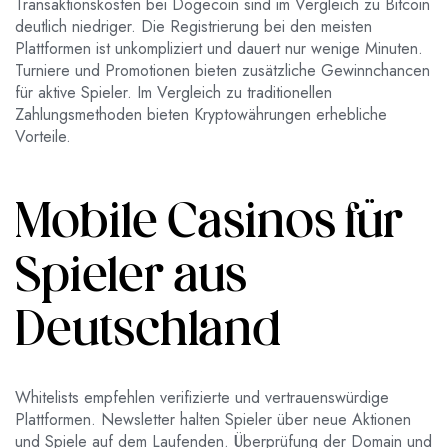
Transaktionskosten bei Dogecoin sind im Vergleich zu Bitcoin
deutlich niedriger. Die Registrierung bei den meisten
Plattformen ist unkompliziert und dauert nur wenige Minuten.
Turniere und Promotionen bieten zusätzliche Gewinnchancen
für aktive Spieler. Im Vergleich zu traditionellen
Zahlungsmethoden bieten Kryptowährungen erhebliche
Vorteile.
Mobile Casinos für
Spieler aus
Deutschland
Whitelists empfehlen verifizierte und vertrauenswürdige
Plattformen. Newsletter halten Spieler über neue Aktionen
und Spiele auf dem Laufenden. Überprüfung der Domain und