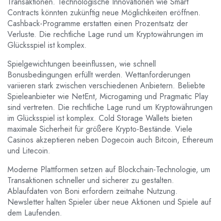
Transaktionen. Technologische Innovationen wie Smart
Contracts könnten zukünftig neue Möglichkeiten eröffnen.
Cashback-Programme erstatten einen Prozentsatz der
Verluste. Die rechtliche Lage rund um Kryptowährungen im
Glücksspiel ist komplex.
Spielgewichtungen beeinflussen, wie schnell
Bonusbedingungen erfüllt werden. Wettanforderungen
variieren stark zwischen verschiedenen Anbietern. Beliebte
Spieleanbieter wie NetEnt, Microgaming und Pragmatic Play
sind vertreten. Die rechtliche Lage rund um Kryptowährungen
im Glücksspiel ist komplex. Cold Storage Wallets bieten
maximale Sicherheit für größere Krypto-Bestände. Viele
Casinos akzeptieren neben Dogecoin auch Bitcoin, Ethereum
und Litecoin.
Moderne Plattformen setzen auf Blockchain-Technologie, um
Transaktionen schneller und sicherer zu gestalten.
Ablaufdaten von Boni erfordern zeitnahe Nutzung.
Newsletter halten Spieler über neue Aktionen und Spiele auf
dem Laufenden.