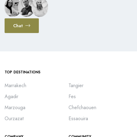
Chat
TOP DESTINATIONS
Marrakech
Tangier
Agadir
Fes
Marzouga
Chefchaouen
Ourzazat
Essaouira
COMPANY
COMMUNITY