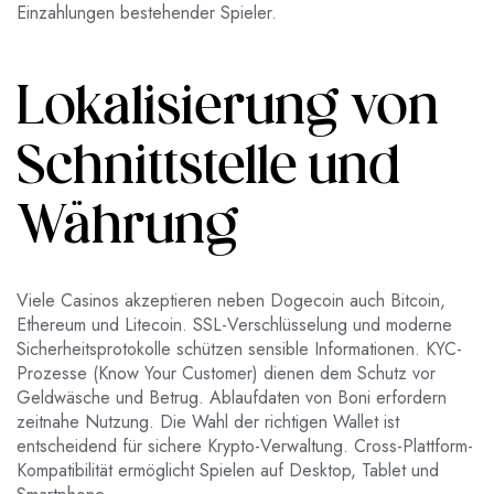
Einzahlungen bestehender Spieler.
Lokalisierung von
Schnittstelle und
Währung
Viele Casinos akzeptieren neben Dogecoin auch Bitcoin,
Ethereum und Litecoin. SSL-Verschlüsselung und moderne
Sicherheitsprotokolle schützen sensible Informationen. KYC-
Prozesse (Know Your Customer) dienen dem Schutz vor
Geldwäsche und Betrug. Ablaufdaten von Boni erfordern
zeitnahe Nutzung. Die Wahl der richtigen Wallet ist
entscheidend für sichere Krypto-Verwaltung. Cross-Plattform-
Kompatibilität ermöglicht Spielen auf Desktop, Tablet und