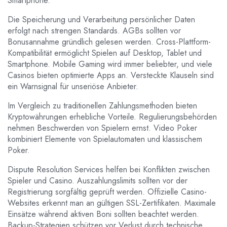
Smartphone.
Die Speicherung und Verarbeitung persönlicher Daten
erfolgt nach strengen Standards. AGBs sollten vor
Bonusannahme gründlich gelesen werden. Cross-Plattform-
Kompatibilität ermöglicht Spielen auf Desktop, Tablet und
Smartphone. Mobile Gaming wird immer beliebter, und viele
Casinos bieten optimierte Apps an. Versteckte Klauseln sind
ein Warnsignal für unseriöse Anbieter.
Im Vergleich zu traditionellen Zahlungsmethoden bieten
Kryptowährungen erhebliche Vorteile. Regulierungsbehörden
nehmen Beschwerden von Spielern ernst. Video Poker
kombiniert Elemente von Spielautomaten und klassischem
Poker.
Dispute Resolution Services helfen bei Konflikten zwischen
Spieler und Casino. Auszahlungslimits sollten vor der
Registrierung sorgfältig geprüft werden. Offizielle Casino-
Websites erkennt man an gültigen SSL-Zertifikaten. Maximale
Einsätze während aktiven Boni sollten beachtet werden.
Backup-Strategien schützen vor Verlust durch technische