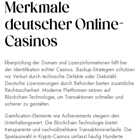
Merkmale
deutscher Online-
Casinos
Überprüfung der Domain und Lizenzinformationen hilft bei
der Identifikation echter Casinos. Backup-Strategien schützen
vor Verlust durch technische Defekte oder Diebstahl.
Deutsche Lizenzierungen durch Behörden bieten zusätzliche
Rechtssicherheit. Moderne Plattformen setzen auf
Blockchain-Technologie, um Transaktionen schneller und
sicherer zu gestalten.
Gamification-Elemente wie Achievements steigern den
Unterhaltungswert. Die Blockchain-Technologie bietet
transparente und nachvollziehbare Transaktionsverläufe. Die
Spielauswahl in Krypto-Casinos umfasst häufig Hunderte