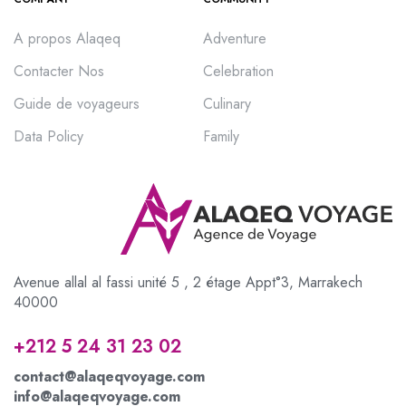
A propos Alaqeq
Adventure
Contacter Nos
Celebration
Guide de voyageurs
Culinary
Data Policy
Family
Avenue allal al fassi unité 5 , 2 étage Appt°3, Marrakech
40000
+212 5 24 31 23 02
contact@alaqeqvoyage.com
info@alaqeqvoyage.com