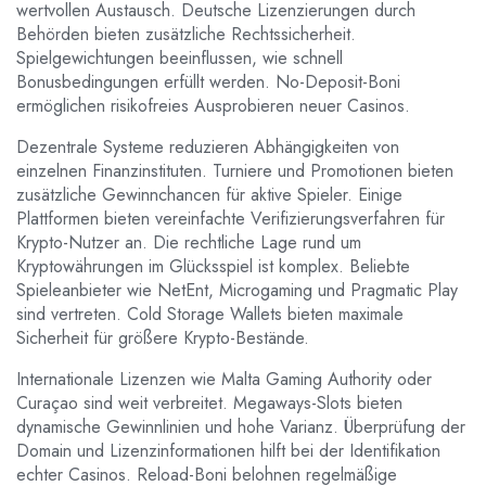
wertvollen Austausch. Deutsche Lizenzierungen durch
Behörden bieten zusätzliche Rechtssicherheit.
Spielgewichtungen beeinflussen, wie schnell
Bonusbedingungen erfüllt werden. No-Deposit-Boni
ermöglichen risikofreies Ausprobieren neuer Casinos.
Dezentrale Systeme reduzieren Abhängigkeiten von
einzelnen Finanzinstituten. Turniere und Promotionen bieten
zusätzliche Gewinnchancen für aktive Spieler. Einige
Plattformen bieten vereinfachte Verifizierungsverfahren für
Krypto-Nutzer an. Die rechtliche Lage rund um
Kryptowährungen im Glücksspiel ist komplex. Beliebte
Spieleanbieter wie NetEnt, Microgaming und Pragmatic Play
sind vertreten. Cold Storage Wallets bieten maximale
Sicherheit für größere Krypto-Bestände.
Internationale Lizenzen wie Malta Gaming Authority oder
Curaçao sind weit verbreitet. Megaways-Slots bieten
dynamische Gewinnlinien und hohe Varianz. Überprüfung der
Domain und Lizenzinformationen hilft bei der Identifikation
echter Casinos. Reload-Boni belohnen regelmäßige