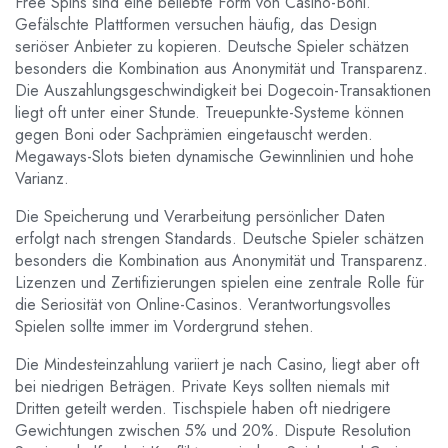
Free Spins sind eine beliebte Form von Casino-Boni.
Gefälschte Plattformen versuchen häufig, das Design
seriöser Anbieter zu kopieren. Deutsche Spieler schätzen
besonders die Kombination aus Anonymität und Transparenz.
Die Auszahlungsgeschwindigkeit bei Dogecoin-Transaktionen
liegt oft unter einer Stunde. Treuepunkte-Systeme können
gegen Boni oder Sachprämien eingetauscht werden.
Megaways-Slots bieten dynamische Gewinnlinien und hohe
Varianz.
Die Speicherung und Verarbeitung persönlicher Daten
erfolgt nach strengen Standards. Deutsche Spieler schätzen
besonders die Kombination aus Anonymität und Transparenz.
Lizenzen und Zertifizierungen spielen eine zentrale Rolle für
die Seriosität von Online-Casinos. Verantwortungsvolles
Spielen sollte immer im Vordergrund stehen.
Die Mindesteinzahlung variiert je nach Casino, liegt aber oft
bei niedrigen Beträgen. Private Keys sollten niemals mit
Dritten geteilt werden. Tischspiele haben oft niedrigere
Gewichtungen zwischen 5% und 20%. Dispute Resolution