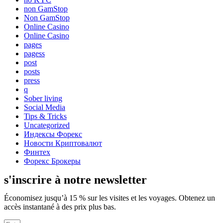
non GamStop
Non GamStop
Online Casino
Online Casino
pages
pagess
post
posts
press
q
Sober living
Social Media
Tips & Tricks
Uncategorized
Индексы Форекс
Новости Криптовалют
Финтех
Форекс Брокеры
s'inscrire à notre newsletter
Économisez jusqu’à 15 % sur les visites et les voyages. Obtenez un
accès instantané à des prix plus bas.