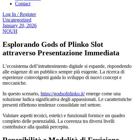
Contact
Log In / Register
Menu
Categories
Uncategorized
January 20, 2026
NOUH
Esplorando Gods of Plinko Slot
attraverso Presentazione Immediata
L’ecosistema dell’intrattenimento digitale si espande, rispondendo
alle esigenze di un pubblico sempre più esigente. La ricerca di
esperienze coinvolgenti guida lo sviluppo di nuovi concept e
meccaniche.
In questo scenario,
https://godsofplinko.it/
emerge come una
soluzione ludica significativa degli appassionati. Le caratteristiche
presenti riflettono tendenze consolidate nel settore.
Valutare aspetti tecnici, estetici e funzionali fornisce un quadro
completo delle potenzialità. La coerenza tra diversi livelli
contribuisce alla qualità percepita.
Reperibilità e Modalità di Fruizione