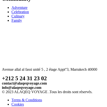
Adventure
Celebration
Culinary
Family
Avenue allal al fassi unité 5 , 2 étage Appt°3, Marrakech 40000
+212 5 24 31 23 02
contact@alaqeqvoyage.com
info@alaqeqvoyage.com
© 2023 ALAQEQ VOYAGE .Tous les droits sont réservés.
Terms & Conditions
Cookies