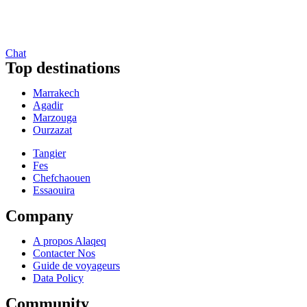
Chat
Top destinations
Marrakech
Agadir
Marzouga
Ourzazat
Tangier
Fes
Chefchaouen
Essaouira
Company
A propos Alaqeq
Contacter Nos
Guide de voyageurs
Data Policy
Community