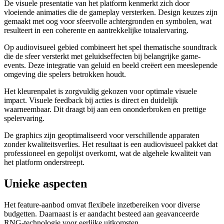
De visuele presentatie van het platform kenmerkt zich door
vloeiende animaties die de gameplay versterken. Design keuzes zijn
gemaakt met oog voor sfeervolle achtergronden en symbolen, wat
resulteert in een coherente en aantrekkelijke totaalervaring.
Op audiovisueel gebied combineert het spel thematische soundtrack
die de sfeer versterkt met geluidseffecten bij belangrijke game-
events. Deze integratie van geluid en beeld creëert een meeslepende
omgeving die spelers betrokken houdt.
Het kleurenpalet is zorgvuldig gekozen voor optimale visuele
impact. Visuele feedback bij acties is direct en duidelijk
waarneembaar. Dit draagt bij aan een ononderbroken en prettige
spelervaring.
De graphics zijn geoptimaliseerd voor verschillende apparaten
zonder kwaliteitsverlies. Het resultaat is een audiovisueel pakket dat
professioneel en gepolijst overkomt, wat de algehele kwaliteit van
het platform onderstreept.
Unieke aspecten
Het feature-aanbod omvat flexibele inzetbereiken voor diverse
budgetten. Daarnaast is er aandacht besteed aan geavanceerde
RNG-technologie voor eerlijke uitkomsten.