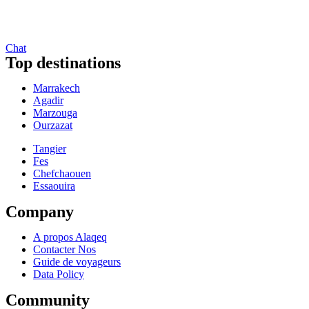
Chat
Top destinations
Marrakech
Agadir
Marzouga
Ourzazat
Tangier
Fes
Chefchaouen
Essaouira
Company
A propos Alaqeq
Contacter Nos
Guide de voyageurs
Data Policy
Community