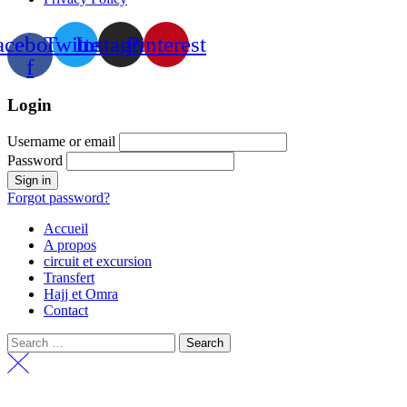
acebook-
Twitter
Instagram
Pinterest
f
Login
Username or email
Password
Forgot password?
Accueil
A propos
circuit et excursion
Transfert
Hajj et Omra
Contact
Search
for: