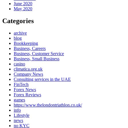
June 2020
May 2020
Categories
archive
blog
Bookkeeping
Business, Careers
Business, Customer Service
Business, Small Business
casino
climatica.org.uk
Company News
Consulting services in the UAE
FinTech
Forex News
Forex Reviews
games
https://www.thelondontriathlon.co.uk/
info
Lifestyle
news
no KYC