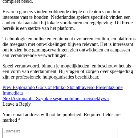
compleet beeld.
Ervaren gamers vinden voldoende diepte en features om hun
interesse vast te houden. Nederlandse spelers specifiek vinden een
aanbod dat aansluit bij lokale voorkeuren en regelgeving. Dit brede
bereik is een sterkte van het platform.
Technologie en online entertainment evolueren continu, en platforms
die meegaan met ontwikkelingen blijven relevant. Het is interessant
om te zien hoe gaming-ervaringen zich ontwikkelen en aanpassen
aan veranderende verwachtingen.
Speel verantwoord, binnen je mogelijkheden, en beschouw het als
een vorm van entertainment. Bij vragen of zorgen over speelgedrag
zijn er professionele hulporganisaties beschikbaar.
Post
Prev
Esplorando Gods of Plinko Slot attraverso Presentazione
Immediata
navigation
Next
Astronaut – Szybkie sesje mobilne – perspektywa
Leave a Reply
Your email address will not be published.
Required fields are
marked
*