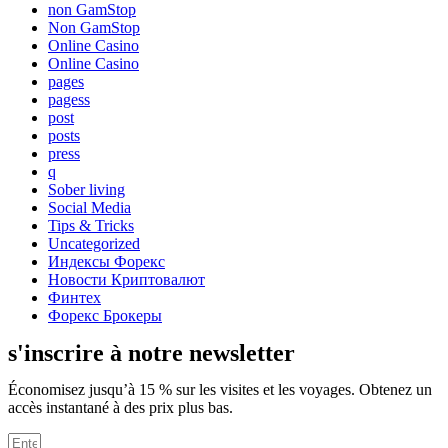
non GamStop
Non GamStop
Online Casino
Online Casino
pages
pagess
post
posts
press
q
Sober living
Social Media
Tips & Tricks
Uncategorized
Индексы Форекс
Новости Криптовалют
Финтех
Форекс Брокеры
s'inscrire à notre newsletter
Économisez jusqu’à 15 % sur les visites et les voyages. Obtenez un
accès instantané à des prix plus bas.